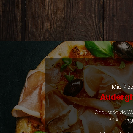
Mia Piz
Auderg
Chaussée de Wa
1160 Auder