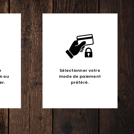
e
Sélectionner votre
on ou
mode de paiement
er.
préféré.