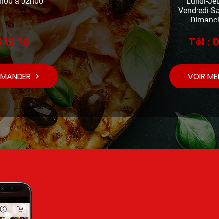
7h00 à 02h00
Lundi-Je
Vendredi-S
Dimanch
 13 76
Tél :
0
MMANDER
VOIR M