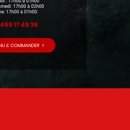
udi : 17h00 à 01h00
amedi: 17h00 à 02h00
e: 17h00 à 01h00
455 17 49 36
ENU & COMMANDER